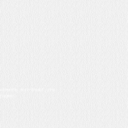
100余平米，包括5个常设展厅，1个临
(道教馆)