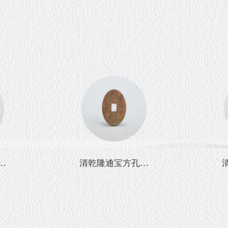
铜
清乾隆通宝方孔铜
钱