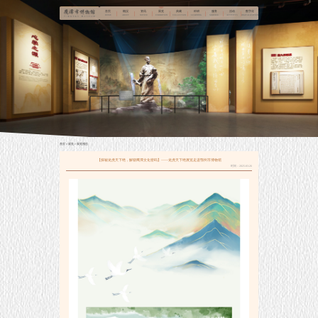
首页
概况
资讯
展览
典藏
科研
服务
活动
数字化
HOME
ABOUT
NOTICE
EXHIBITION
COLLECTION
LEARNING
SERVICE
ACTIVITES
DIGITALIZATION
首页
＞
展览
＞
展览预告
【探秘龙虎天下绝，解锁鹰潭文化密码】——龙虎天下绝展览走进鄂州市博物馆
时间：2025-03-26